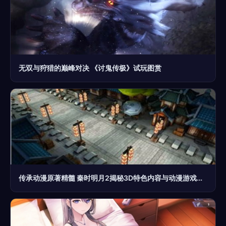
无双与狩猎的巅峰对决 《讨鬼传极》试玩图赏
传承动漫原著精髓 秦时明月2揭秘3D特色内容与动漫游戏开发的艺术