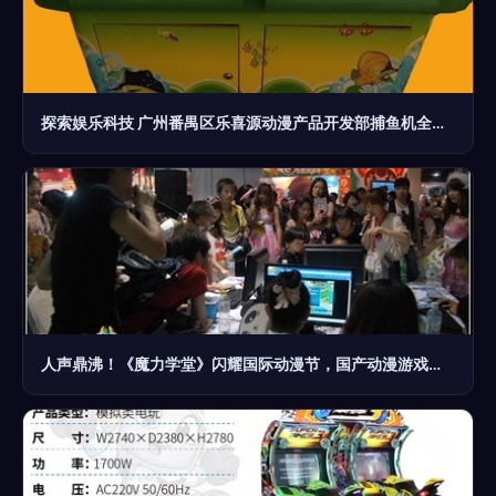
探索娱乐科技 广州番禺区乐喜源动漫产品开发部捕鱼机全解析
人声鼎沸！《魔力学堂》闪耀国际动漫节，国产动漫游戏开发引热潮