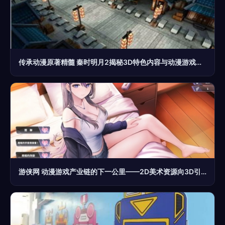
传承动漫原著精髓 秦时明月2揭秘3D特色内容与动漫游戏开发的艺术
游侠网 动漫游戏产业链的下一公里——2D美术资源向3D引擎的内容游荡