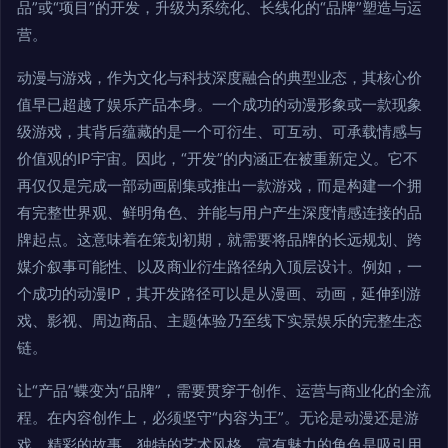
品”或“项目”的开发，升级为系统化、长线化的“品牌”塑造与运
营。
动漫与游戏，作为文化与科技深度融合的典型业态，其核心价
值早已超越了娱乐产品本身。一个成功的动漫形象或一款现象
级游戏，其背后蕴藏的是一个可衍生、可互动、可承载情感与
价值观的IP宇宙。因此，“开发”的内涵正在被重新定义。它不
再仅仅是完成一部动画剧集或推出一款游戏，而是构建一个拥
有完整世界观、鲜明角色、并能与用户产生深度情感连接的品
牌起点。这意味着在策划初期，就需要将品牌的长远规划、跨
媒介叙事可能性、以及商业衍生路径纳入顶层设计。例如，一
个成功的动漫IP，其开发路径可以是从漫画、动画，延伸到游
戏、影视、周边商品、主题体验乃至线下实景娱乐的完整生态
链。
让“产品”蝶变为“品牌”，需要贯穿于创作、运营与商业化的全流
程。在内容创作上，必须坚守“内容为王”。无论是动漫还是游
戏，精彩的故事、独特的艺术风格、富有魅力的角色是吸引用