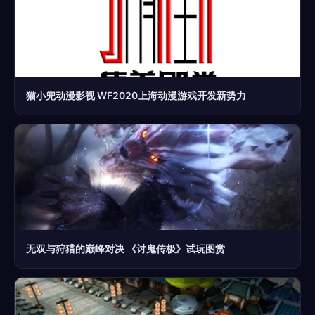
猫小兜动漫影视 WF2020上海动漫游戏开发新势力
无双与狩猎的巅峰对决 《讨鬼传极》试玩图赏