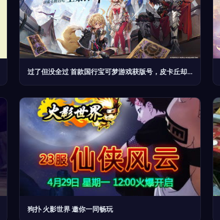
过了但没全过 首款国行宝可梦游戏获版号，皮卡丘却被挡住了
狗扑 火影世界 邀你一同畅玩