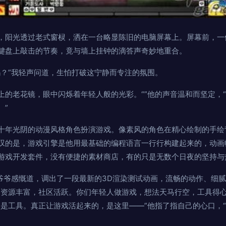
，阳光透过老式窗棂，洒在一台略显陈旧的电脑屏幕上。屏幕前，一
键盘上敲击的节奏，竟与墙上挂钟的滴答声奇妙地重合。
吗？”我轻声问道，生怕打破这宁静而专注的氛围。
上的老花镜，眼中闪烁着年轻人般的光彩。“”他的声音温和而坚定，
。”
十年光阴的动漫风格角色扮演游戏。像素风的角色在精心绘制的手绘
叹的是，游戏引擎是他用最基础的编程语言一行行构建起来的，动画
游戏开发套件，没有便捷的素材商店，有的只是无数个日夜的坚持与
老爷爷感慨道，调出了一段最新的3D渲染测试动画，流畅的动作、细腻
，资源丰富，社区活跃。你们年轻人做游戏，想法天马行空，工具得心
只是工具。真正让游戏活起来的，是这里——”他指了指自己的心口，“