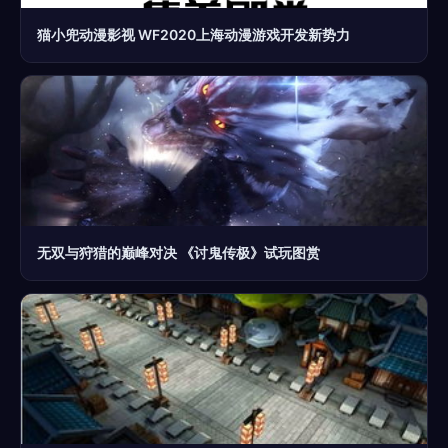
猫小兜动漫影视 WF2020上海动漫游戏开发新势力
无双与狩猎的巅峰对决 《讨鬼传极》试玩图赏