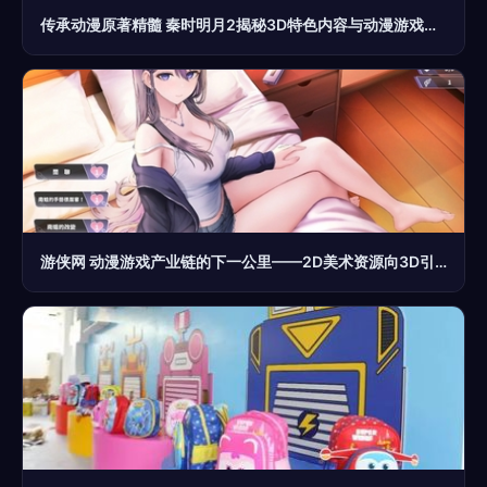
传承动漫原著精髓 秦时明月2揭秘3D特色内容与动漫游戏开发的艺术
游侠网 动漫游戏产业链的下一公里——2D美术资源向3D引擎的内容游荡